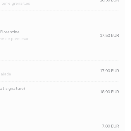
18,50 EUR
terre grenailles
Florentine
17,50 EUR
rème de parmesan
17,90 EUR
 salade
lat signature)
18,90 EUR
7,80 EUR