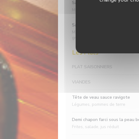
Salade camembert
Mélange de salades, camembert c
Salade chévre croustillant
Mélange de salades, chévre croust
grenailles, oeuf du tomates
Les Plats
PLAT SAISONNIERS
VIANDES
Tête de veau sauce ravigote
Légumes, pommes de terre
Demi chapon farci sous la peau be
Frites, salade, jus réduit