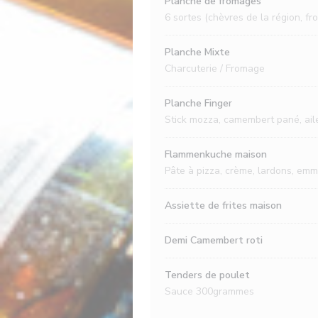
Planche de fromages
6 sortes (chèvres de la région, fr
Planche Mixte
Charcuterie / Fromage
Planche Finger
Stick mozza, camembert pané, aile
Flammenkuche maison
Pâte à pizza, crème, lardons, emm
Assiette de frites maison
Demi Camembert roti
Tenders de poulet
Sauce 300grammes