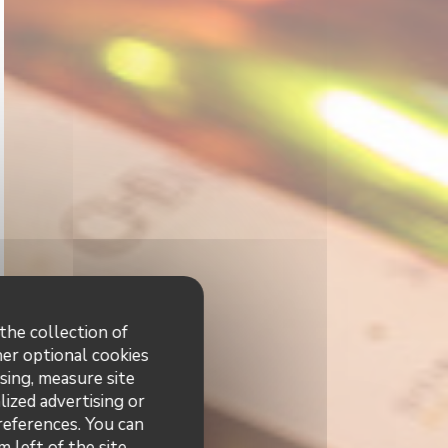
the collection of
her optional cookies
sing, measure site
lized advertising or
preferences. You can
 left of the site