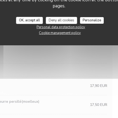
16,50 EUR
pages.
haud, jambon de pays, pommes de terre grenailles
OK, accept all
Deny all cookies
Personalize
16,50 EUR
illant, poulet crosutillant, pommes de terre
Personal data protection policy
Cookie management policy
17,90 EUR
urre persillé(moelleux)
17,50 EUR