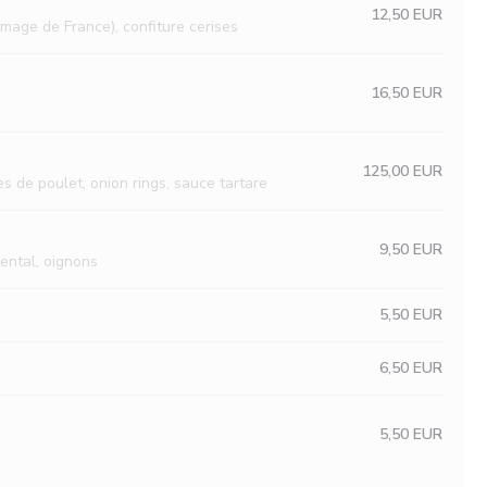
12,50 EUR
omage de France), confiture cerises
16,50 EUR
125,00 EUR
s de poulet, onion rings, sauce tartare
9,50 EUR
ental, oignons
5,50 EUR
6,50 EUR
5,50 EUR