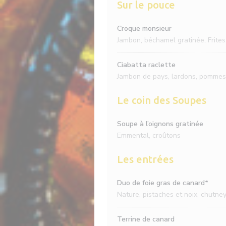
Sur le pouce
Croque monsieur
Jambon, béchamel gratinée, Frites
Ciabatta raclette
Jambon de pays, lardons, pommes d
Le coin des Soupes
Soupe à l’oignons gratinée
Emmental, croûtons
Les entrées
Duo de foie gras de canard*
Nature, pistaches et noix, chutney
Terrine de canard