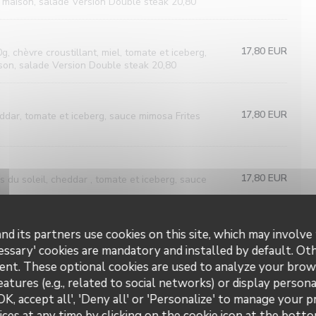
 maison, salade Version Double steak 20,80
17,80 EUR
, chèvre croustillant, miel, tomate et iceberg,
ison, salade Version Double steak 20,80
17,80 EUR
heddar, tomate et iceberg, sauce mimosa Frites
17,80 EUR
s du soleil, cheddar , tomate et iceberg, sauce
nd its partners use cookies on this site, which may involve 
essary' cookies are mandatory and installed by default. Ot
ent. These optional cookies are used to analyze your brow
16,50 EUR
outons, tomate, sauce césar, copeaux de parmesan,
eatures (e.g., related to social networks) or display persona
OK, accept all', 'Deny all' or 'Personalize' to manage your 
ces at any time by clicking on the cookie icon at the bottom