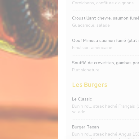
Cornichons, confiture d’oignons
Croustillant chèvre, saumon fum
Guacamole, salade
Oeuf Mimosa saumon fumé (plat 
Emulsion américaine
Soufflé de crevettes, gambas po
Plat signature
Les Burgers
Le Classic
Bun’n roll, steak haché Français (
salade
Burger Texan
Bun’n roll, steak haché Angus 150